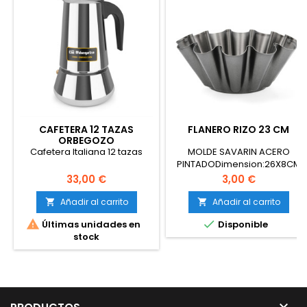
CAFETERA 12 TAZAS
FLANERO RIZO 23 CM
ORBEGOZO
Cafetera Italiana 12 tazas
MOLDE SAVARIN ACERO
PINTADODimension:26X8CM
Precio
Precio
33,00 €
3,00 €
Añadir al carrito
Añadir al carrito




Últimas unidades en
Disponible
stock
