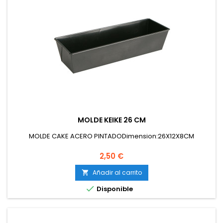
MOLDE KEIKE 26 CM
MOLDE CAKE ACERO PINTADODimension:26X12X8CM
Precio
2,50 €
Añadir al carrito


Disponible