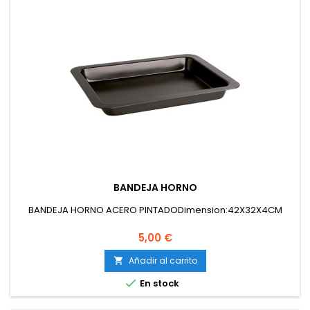
BANDEJA HORNO
BANDEJA HORNO ACERO PINTADODimension:42X32X4CM
Precio
5,00 €
Añadir al carrito


En stock