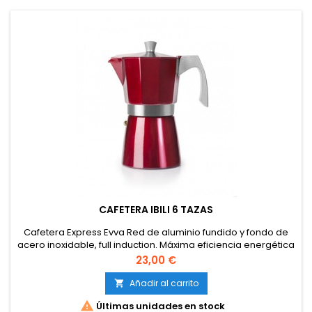
CAFETERA IBILI 6 TAZAS
Cafetera Express Evva Red de aluminio fundido y fondo de
acero inoxidable, full induction. Máxima eficiencia energética
en placas de inducción. Pesada y resistente, asa
Precio
23,00 €
desmontable e interior pulido....
Añadir al carrito


Últimas unidades en stock