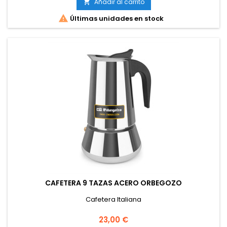
Añadir al carrito


Últimas unidades en stock
CAFETERA 9 TAZAS ACERO ORBEGOZO
Cafetera Italiana
Precio
23,00 €