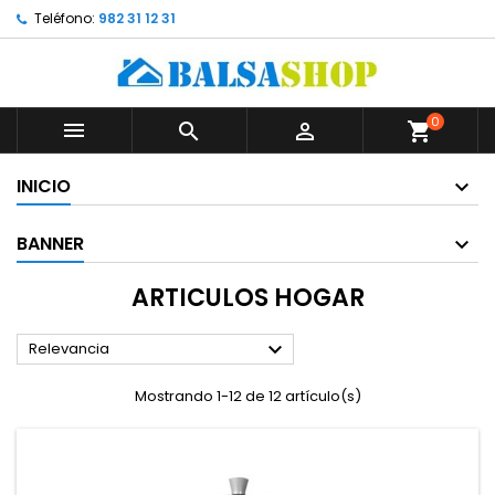
Teléfono:
982 31 12 31
0



shopping_cart
INICIO
BANNER
ARTICULOS HOGAR

Relevancia
Mostrando 1-12 de 12 artículo(s)