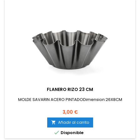
FLANERO RIZO 23 CM
MOLDE SAVARIN ACERO PINTADODimension:26X8CM
Precio
3,00 €
Añadir al carrito


Disponible