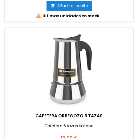
Añadir al carrito


Últimas unidades en stock
CAFETERA ORBEGOZO 6 TAZAS
Cafetera 6 tazas italiana
Precio