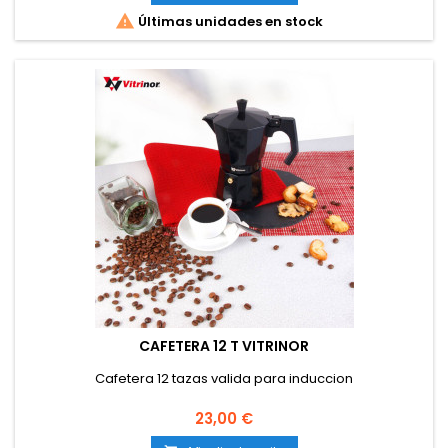

Últimas unidades en stock
CAFETERA 12 T VITRINOR
Cafetera 12 tazas valida para induccion
Precio
23,00 €