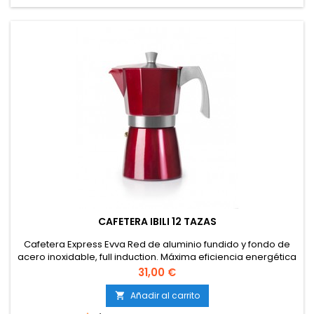
CAFETERA IBILI 12 TAZAS
Cafetera Express Evva Red de aluminio fundido y fondo de
acero inoxidable, full induction. Máxima eficiencia energética
en placas de inducción. Pesada y resistente, asa
Precio
31,00 €
desmontable e interior pulido....
Añadir al carrito
