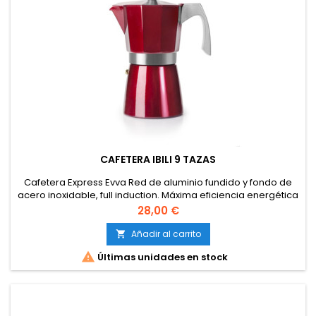
CAFETERA IBILI 9 TAZAS
Cafetera Express Evva Red de aluminio fundido y fondo de
acero inoxidable, full induction. Máxima eficiencia energética
en placas de inducción. Pesada y resistente, asa
Precio
28,00 €
desmontable e interior pulido....
Añadir al carrito


Últimas unidades en stock