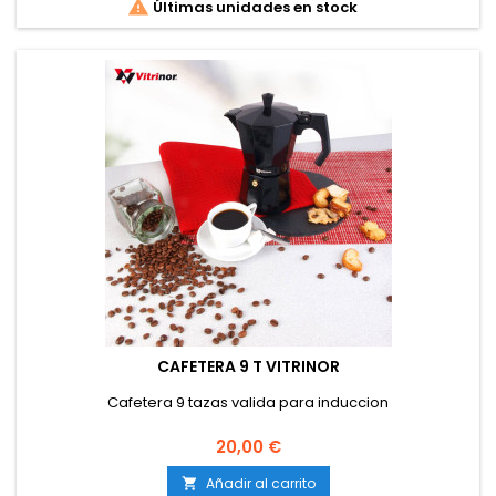

Últimas unidades en stock
CAFETERA 9 T VITRINOR
Cafetera 9 tazas valida para induccion
Precio
20,00 €
Añadir al carrito
