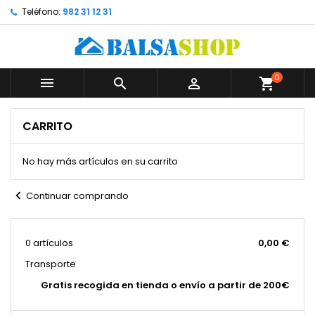
Teléfono:
982 31 12 31
0



shopping_cart
CARRITO
No hay más artículos en su carrito
chevron_left
Continuar comprando
0 artículos
0,00 €
Transporte
Gratis recogida en tienda o envío a partir de 200€