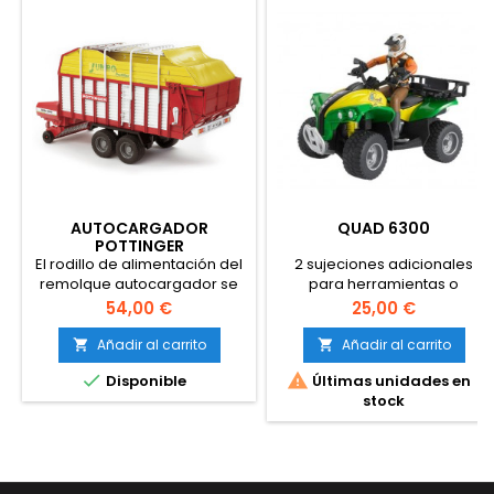
AUTOCARGADOR
QUAD 6300
POTTINGER
El rodillo de alimentación del
2 sujeciones adicionales
remolque autocargador se
para herramientas o
mueve durante la marcha. La
similaresPortaequipajes
Precio
Precio
54,00 €
25,00 €
escotilla de acceso lateral se
extraíble con hueco para la
puede abrir, la escalera es
caja de
Añadir al carrito
Añadir al carrito


abatible y las abrazaderas y
herramientasProtección


Disponible
Últimas unidades en
cuerdas del techo (incluida...
anticolisiones
stock