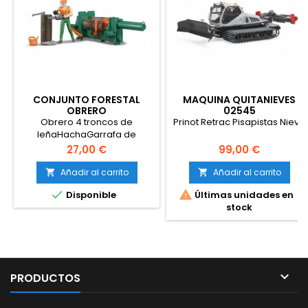
CONJUNTO FORESTAL
MAQUINA QUITANIEVES
OBRERO
02545
Obrero 4 troncos de
Prinot Retrac Pisapistas Nieve
leñaHachaGarrafa de
gasolinaCasco con
Precio
Precio
27,00 €
99,00 €
pantallaSierra de
cadenaJuego completo con:
Añadir al carrito
Añadir al carrito


Tronzadora


Disponible
Últimas unidades en
PoschSierraChalecos de
stock
emergencia

PRODUCTOS