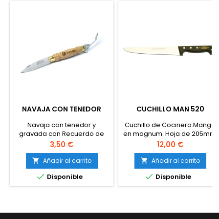
NAVAJA CON TENEDOR
CUCHILLO MAN 520
Navaja con tenedor y
Cuchillo de Cocinero.Mango
gravada con Recuerdo de
en magnum. Hoja de 205mm.
Galicia
Afilado a mano.
Precio
Precio
3,50 €
12,00 €
Añadir al carrito
Añadir al carrito




Disponible
Disponible