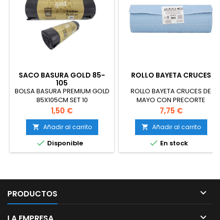
SACO BASURA GOLD 85-
ROLLO BAYETA CRUCES
105
BOLSA BASURA PREMIUM GOLD
ROLLO BAYETA CRUCES DE
85X105CM SET 10
MAYO CON PRECORTE
Precio
Precio
1,50 €
7,75 €
Añadir al carrito
Añadir al carrito




Disponible
En stock

PRODUCTOS

LA EMPRESA